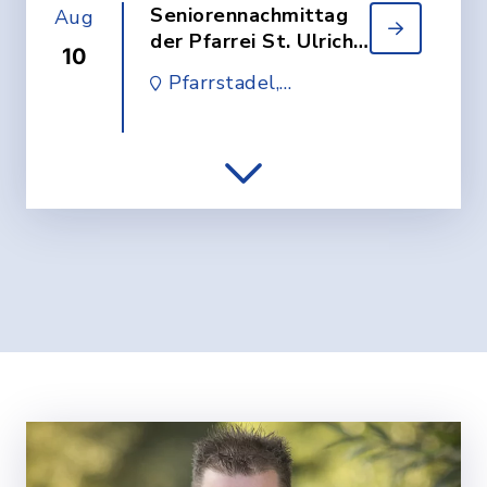
Seniorennachmittag
Aug
der Pfarrei St. Ulrich
10
Illerzell
Pfarrstadel,
Hauptstraße 10 a,
89269 Vöhringen-
Illerzell
VdK Monatstreffen
Aug
11.08.2026
11
Blue Lagoon,
Memminger Str. 63,
Vöhringen
Wohnzimmerkonzert
Aug
mit Young Sparks (CZ)
12
altes Sportheim
Illerberg