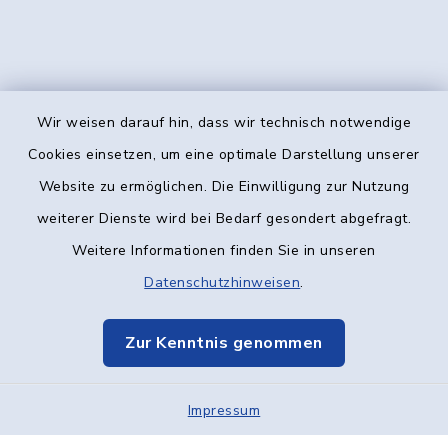
Wir weisen darauf hin, dass wir technisch notwendige
Kontakt
Cookies einsetzen, um eine optimale Darstellung unserer
Website zu ermöglichen. Die Einwilligung zur Nutzung
Barrierefreiheit
weiterer Dienste wird bei Bedarf gesondert abgefragt.
Weitere Informationen finden Sie in unseren
Datenschutz
Datenschutzhinweisen
.
Impressum
Zur Kenntnis genommen
Elektronische Kommunikation
Impressum
Sitemap