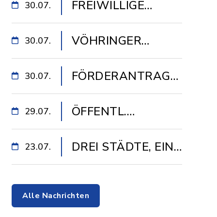
FREIWILLIGE
30.07.
FEUERWEHR
VÖHRINGER
30.07.
VÖHRINGEN
WOCHENMARKT
FÖRDERANTRAG
30.07.
INFRASTRUKTUR
ÖFFENTL.
29.07.
FÜR DEN
AUSLEGUNG
GEFÖRDERTEN
DREI STÄDTE, EIN
23.07.
(UMLEGUNG
GLASFASERAUSBAU
BUCHSTABE UND
„WOHNGEB.
JEDE MENGE GUTE
KRANICHSTR.
Alle Nachrichten
LAUNE
WEST“)